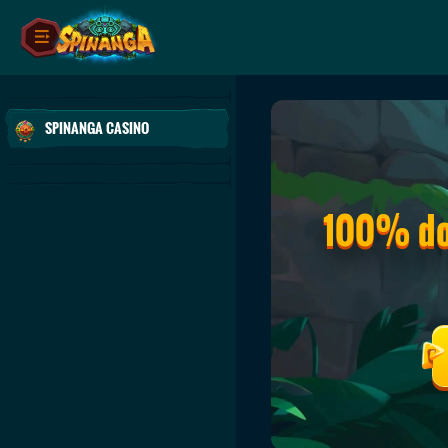
SPINANGA CASINO
100% do 